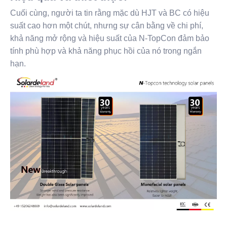
Cuối cùng, người ta tin rằng mặc dù HJT và BC có hiệu
suất cao hơn một chút, nhưng sự cân bằng về chi phí,
khả năng mở rộng và hiệu suất của N-TopCon đảm bảo
tính phù hợp và khả năng phục hồi của nó trong ngắn
hạn.