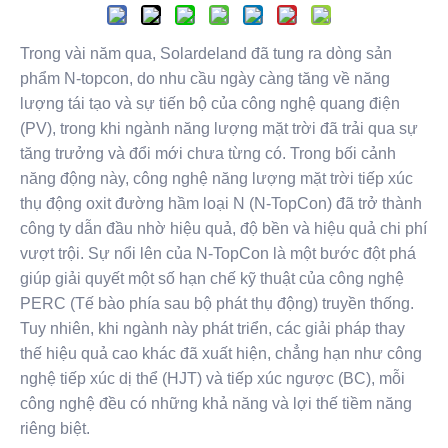
Trong vài năm qua, Solardeland đã tung ra dòng sản
phẩm N-topcon, do nhu cầu ngày càng tăng về năng
lượng tái tạo và sự tiến bộ của công nghệ quang điện
(PV), trong khi ngành năng lượng mặt trời đã trải qua sự
tăng trưởng và đổi mới chưa từng có. Trong bối cảnh
năng động này, công nghệ năng lượng mặt trời tiếp xúc
thụ động oxit đường hầm loại N (N-TopCon) đã trở thành
công ty dẫn đầu nhờ hiệu quả, độ bền và hiệu quả chi phí
vượt trội. Sự nổi lên của N-TopCon là một bước đột phá
giúp giải quyết một số hạn chế kỹ thuật của công nghệ
PERC (Tế bào phía sau bộ phát thụ động) truyền thống.
Tuy nhiên, khi ngành này phát triển, các giải pháp thay
thế hiệu quả cao khác đã xuất hiện, chẳng hạn như công
nghệ tiếp xúc dị thể (HJT) và tiếp xúc ngược (BC), mỗi
công nghệ đều có những khả năng và lợi thế tiềm năng
riêng biệt.