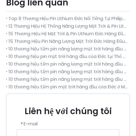
Blog liên quan
Top 9 Thương Hiệu Pin Lithium Đức Nổi Tiếng Tại Philippines | Hướng dẫn sử dụng tại nhà năm 2026: Khẩn cấp khi mất điện & Độ bền tiết kiệm điện
12 Thương Hiệu Hệ Thống Năng Lượng Mặt Trời & Pin Lithium Hàng Đầu Của Đức Tại Thái Lan | Hướng dẫn dân cư cơ bản năm 2026
15 Thương Hiệu Hệ Mặt Trời & Pin Lithium Đức Hàng Đầu Tại Việt Nam | Hướng dẫn cơ bản năm 2026 về lưu trữ năng lượng PV ở nhiệt độ cao và ẩm ở vùng nhiệt đới
15 Thương Hiệu Pin Năng Lượng Mặt Trời Đức Hàng Đầu Tại Việt Nam | Hướng dẫn cơ bản năm 2026 về điều kiện nhiệt độ cao, ẩm và mưa
10 thương hiệu tấm pin năng lượng mặt trời hàng đầu của Đức tại Thụy Điển | Hướng dẫn cơ bản năm 2026 về điều kiện ánh sáng yếu và lạnh ở vĩ độ cao
10 thương hiệu pin mặt trời hàng đầu của Đức tại Thổ Nhĩ Kỳ | Hướng dẫn mua hàng năm 2026 trong điều kiện nhiệt độ cao và bụi
10 thương hiệu tấm pin năng lượng mặt trời hàng đầu của Đức tại Romania | Hướng dẫn mua PV hoàn chỉnh năm 2026 cho khí hậu lục địa
10 thương hiệu tấm pin năng lượng mặt trời hàng đầu của Đức tại Ba Lan | Hướng dẫn mua PV năm 2026 trong điều kiện nhiệt độ thấp và tuyết ở Trung Âu
10 thương hiệu tấm pin năng lượng mặt trời hàng đầu của Đức ở Tây Ban Nha | Hướng dẫn mua điều kiện làm việc PV nhiệt độ cao Địa Trung Hải năm 2026
10 thương hiệu tấm pin mặt trời hàng đầu của Đức ở Maroc | Hướng dẫn Thương hiệu Thích ứng với Khí hậu năm 2026
Liên hệ với chúng tôi
E-mail
*