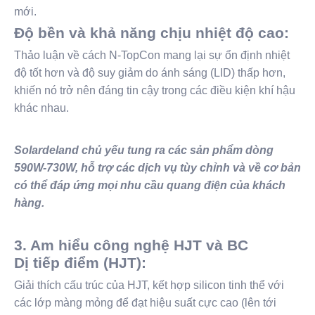
mới.
Độ bền và khả năng chịu nhiệt độ cao:
Thảo luận về cách N-TopCon mang lại sự ổn định nhiệt
độ tốt hơn và độ suy giảm do ánh sáng (LID) thấp hơn,
khiến nó trở nên đáng tin cậy trong các điều kiện khí hậu
khác nhau.
Solardeland chủ yếu tung ra các sản phẩm dòng
590W-730W, hỗ trợ các dịch vụ tùy chỉnh và về cơ bản
có thể đáp ứng mọi nhu cầu quang điện của khách
hàng.
3. Am hiểu công nghệ HJT và BC
Dị tiếp điểm (HJT):
Giải thích cấu trúc của HJT, kết hợp silicon tinh thể với
các lớp màng mỏng để đạt hiệu suất cực cao (lên tới