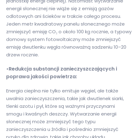
jednostkę energii cieplnej). Natomiast wytwarzanie
energii słonecznej nie wiąże się z emisją gazów
odlotowych ani ścieków w trakcie całego procesu.
Jeden metr kwadratowy panelu słonecznego może
zmniejszyć emisję CO₂ o około 100 kg rocznie, a typowy
domowy system fotowoltaiczny może zmniejszyć
emisję dwutlenku węgla równoważną sadzeniu 10–20
drzew rocznie.
•Redukcja substancji zanieczyszczających i
poprawa jakości powietrza:
Energia cieplna nie tylko emituje węgiel, ale także
uwalnia zanieczyszczenia, takie jak dwutlenek siarki,
tlenki azotu i pył, które są ważnymi przyczynami
smogu i kwaśnych deszczy. Wytwarzanie energii
słonecznej może zmniejszyć tego typu
zanieczyszczenia u źródła i pośrednio zmniejszyć
ryzyko dla zdrowia, takie jak choroby układu