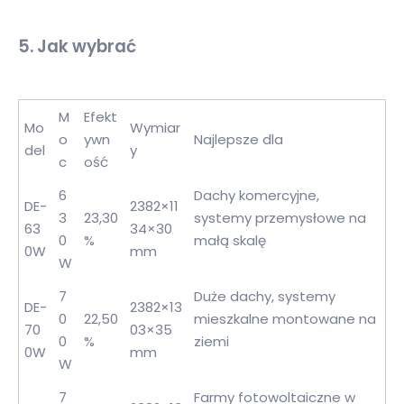
5.
Jak wybrać
M
Efekt
Mo
Wymiar
o
ywn
Najlepsze dla
del
y
c
ość
6
Dachy komercyjne,
DE-
2382×11
3
23,30
systemy przemysłowe na
63
34×30
0
%
małą skalę
0W
mm
W
7
Duże dachy, systemy
DE-
2382×13
0
22,50
mieszkalne montowane na
70
03×35
0
%
ziemi
0W
mm
W
7
Farmy fotowoltaiczne w