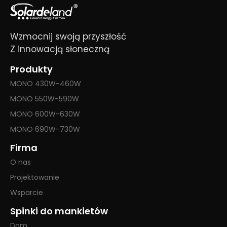
Wzmocnij swoją przyszłość
Z innowacją słoneczną
Produkty
MONO 430W-460W
MONO 550W-590W
MONO 600W-630W
MONO 690W-730W
Firma
O nas
Projektowanie
Wsparcie
Spinki do mankietów
Dom