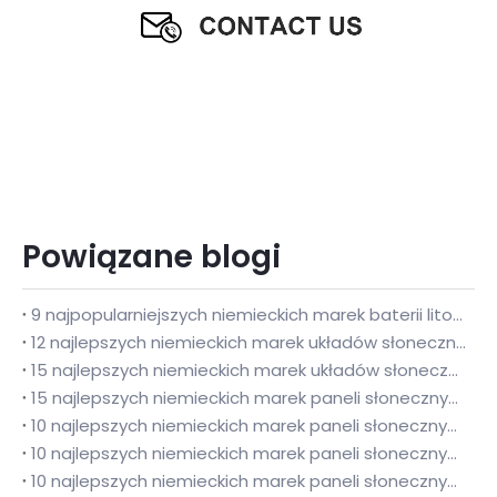
Powiązane blogi
9 najpopularniejszych niemieckich marek baterii litowych na Filipinach | Poradnik użytkowania domowego 2026: Awaryjne awarie zasilania i trwałość w zakresie oszczędzania energii
12 najlepszych niemieckich marek układów słonecznych i baterii litowych w Tajlandii | Kompletny przewodnik mieszkaniowy na rok 2026
15 najlepszych niemieckich marek układów słonecznych i baterii litowych w Wietnamie | Kompletny przewodnik na rok 2026 dotyczący wysokotemperaturowego i wilgotnego magazynowania energii fotowoltaicznej w tropikach
15 najlepszych niemieckich marek paneli słonecznych w Wietnamie | Kompletny przewodnik po wysokich temperaturach, wilgotnych i deszczowych warunkach tropikalnych na rok 2026
10 najlepszych niemieckich marek paneli słonecznych w Szwecji | Kompletny przewodnik na rok 2026 dotyczący warunków zimnych i przy słabym oświetleniu na dużych szerokościach geograficznych
10 najlepszych niemieckich marek paneli słonecznych w Turcji | Poradnik zakupowy na rok 2026 dotyczący warunków charakteryzujących się wysoką temperaturą i zapyleniem
10 najlepszych niemieckich marek paneli słonecznych w Rumunii | Kompletny przewodnik zakupu fotowoltaiki na rok 2026 dla klimatu kontynentalnego