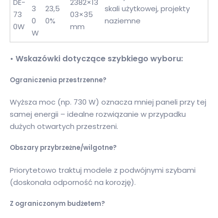
DE-
2382×13
3
23,5
skali użytkowej, projekty
73
03×35
0
0%
naziemne
0W
mm
W
• Wskazówki dotyczące szybkiego wyboru:
Ograniczenia przestrzenne?
Wyższa moc (np. 730 W) oznacza mniej paneli przy tej
samej energii – idealne rozwiązanie w przypadku
dużych otwartych przestrzeni.
Obszary przybrzeżne/wilgotne?
Priorytetowo traktuj modele z podwójnymi szybami
(doskonała odporność na korozję).
Z ograniczonym budżetem?