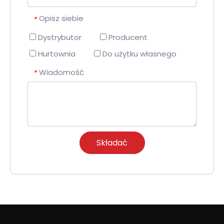
Opisz siebie
*
Dystrybutor
Producent
Hurtownia
Do użytku własnego
Wiadomość
*
Składać