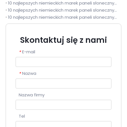
10 najlepszych niemieckich marek paneli słonecznych w Polsce | Poradnik zakupów fotowoltaiki na rok 2026 w warunkach niskich temperatur i śniegu w Europie Środkowej
10 najlepszych niemieckich marek paneli słonecznych w Hiszpanii | Poradnik zakupowy dotyczący warunków pracy modułów fotowoltaicznych w wysokiej temperaturze w regionie śródziemnomorskim na rok 2026
10 najlepszych niemieckich marek paneli słonecznych w Maroku | Przewodnik po marce dostosowanej do klimatu na rok 2026
Skontaktuj się z nami
E-mail
*
Nazwa
*
Nazwa firmy
Tel