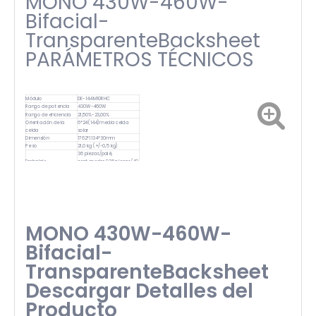
MONO 430W-460W-
Bifacial-
TransparenteBacksheet
PARÁMETROS TÉCNICOS
Módulo
DE-144M10RHC
Rango de potencia
430W-460W
Rango de eficiencia
21,50%-23,00%
Orientación de la
6*24(144)media celda
celda
solar
Dimensión
1762*1134*30mm
Peso
21,0 kg (+/-0,5 kg)
36 piezas/palé,
Embalaje
contenedor 936 piezas/40
HQ
Garantía del producto
25 años
MONO 430W-460W-
Bifacial-
TransparenteBacksheet
Descargar Detalles del
Producto