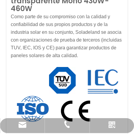
transparente Mono 430W-
460W
Como parte de su compromiso con la calidad y
confiabilidad de sus propios productos y de la
industria solar en su conjunto, Soladeland se asocia
con organizaciones de prueba de terceros (incluidas
TUV, IEC, IOS y CE) para garantizar productos de
paneles solares de alta calidad.
info@solardeland.com
+49 1520 6248869
Whatsapp