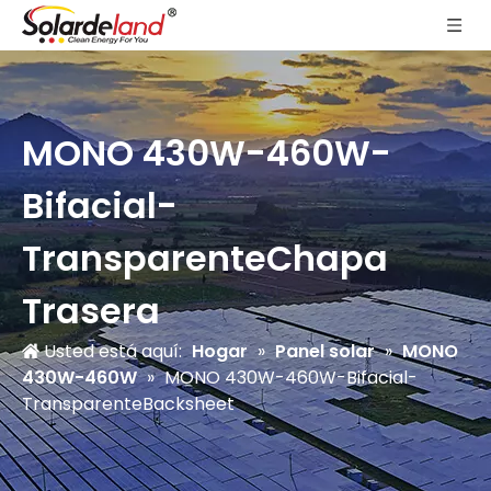
MONO 430W-460W-
Bifacial-
TransparenteChapa
Trasera
Usted está aquí:
Hogar
»
Panel solar
»
MONO
430W-460W
»
MONO 430W-460W-Bifacial-
TransparenteBacksheet