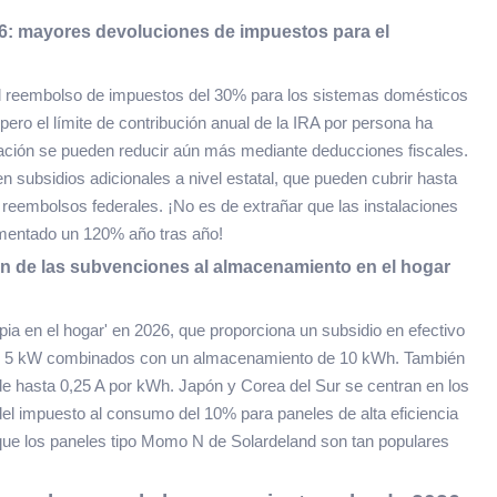
026: mayores devoluciones de impuestos para el
l reembolso de impuestos del 30% para los sistemas domésticos
ro el límite de contribución anual de la IRA por persona ha
alación se pueden reducir aún más mediante deducciones fiscales.
 subsidios adicionales a nivel estatal, que pueden cubrir hasta
reembolsos federales. ¡No es de extrañar que las instalaciones
entado un 120% año tras año!
ión de las subvenciones al almacenamiento en el hogar
mpia en el hogar' en 2026, que proporciona un subsidio en efectivo
s de 5 kW combinados con un almacenamiento de 10 kWh. También
n de hasta 0,25 A por kWh. Japón y Corea del Sur se centran en los
 del impuesto al consumo del 10% para paneles de alta eficiencia
 que los paneles tipo Momo N de Solardeland son tan populares