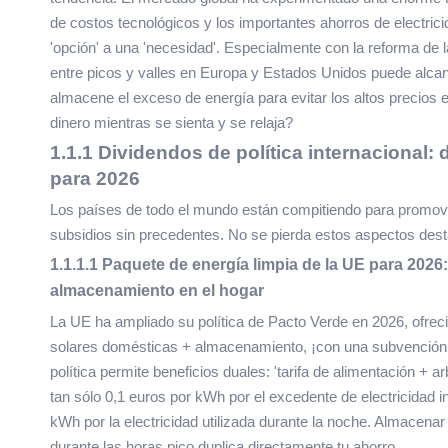
de costos tecnológicos y los importantes ahorros de electri
'opción' a una 'necesidad'. Especialmente con la reforma de la
entre picos y valles en Europa y Estados Unidos puede alcanza
almacene el exceso de energía para evitar los altos precios
dinero mientras se sienta y se relaja?
1.1.1 Dividendos de política internacional:
para 2026
Los países de todo el mundo están compitiendo para promover 
subsidios sin precedentes. No se pierda estos aspectos desta
1.1.1.1 Paquete de energía limpia de la UE para 202
almacenamiento en el hogar
La UE ha ampliado su política de Pacto Verde en 2026, ofrecie
solares domésticas + almacenamiento, ¡con una subvención 
política permite beneficios duales: 'tarifa de alimentación + a
tan sólo 0,1 euros por kWh por el excedente de electricidad i
kWh por la electricidad utilizada durante la noche. Almacenar
durante las horas pico duplica directamente tu ahorro.