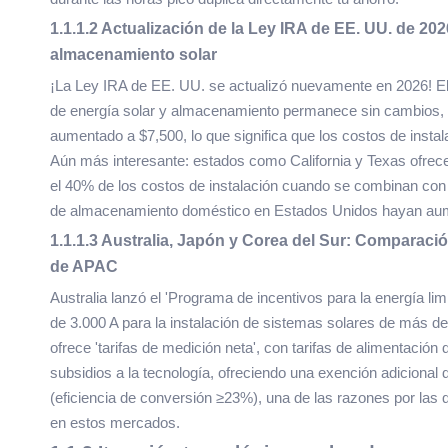
1.1.1.2 Actualización de la Ley IRA de EE. UU. de 2
almacenamiento solar
¡La Ley IRA de EE. UU. se actualizó nuevamente en 2026! E
de energía solar y almacenamiento permanece sin cambios, pe
aumentado a $7,500, lo que significa que los costos de inst
Aún más interesante: estados como California y Texas ofrecen
el 40% de los costos de instalación cuando se combinan con 
de almacenamiento doméstico en Estados Unidos hayan aum
1.1.1.3 Australia, Japón y Corea del Sur: Comparac
de APAC
Australia lanzó el 'Programa de incentivos para la energía li
de 3.000 A para la instalación de sistemas solares de má
ofrece 'tarifas de medición neta', con tarifas de alimentació
subsidios a la tecnología, ofreciendo una exención adicional
(eficiencia de conversión ≥23%), una de las razones por las
en estos mercados.