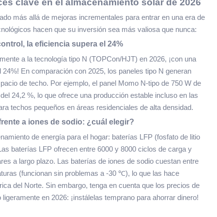
nces clave en el almacenamiento solar de 2026
ado más allá de mejoras incrementales para entrar en una era de
s tecnológicos hacen que su inversión sea más valiosa que nunca:
control, la eficiencia supera el 24%
mente a la tecnología tipo N (TOPCon/HJT) en 2026, ¡con una
el 24%! En comparación con 2025, los paneles tipo N generan
pacio de techo. Por ejemplo, el panel Momo N-tipo de 750 W de
el 24,2 %, lo que ofrece una producción estable incluso en las
 para techos pequeños en áreas residenciales de alta densidad.
rente a iones de sodio: ¿cuál elegir?
amiento de energía para el hogar: baterías LFP (fosfato de litio
Las baterías LFP ofrecen entre 6000 y 8000 ciclos de carga y
res a largo plazo. Las baterías de iones de sodio cuestan entre
uras (funcionan sin problemas a -30 ℃), lo que las hace
rica del Norte. Sin embargo, tenga en cuenta que los precios de
ligeramente en 2026: ¡instálelas temprano para ahorrar dinero!